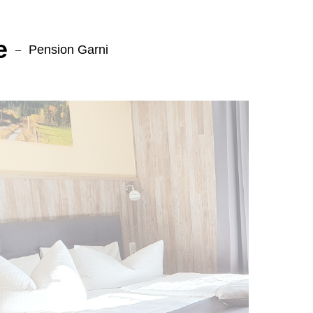
e
Pension Garni
–