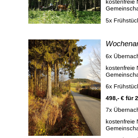
kostenfreie
Gemeinschaf
5x Frühstüc
Wochena
6x Übernac
kostenfreie
Gemeinschaf
6x Frühstüc
498,- € für
7x Übernac
kostenfreie
Gemeinschaf