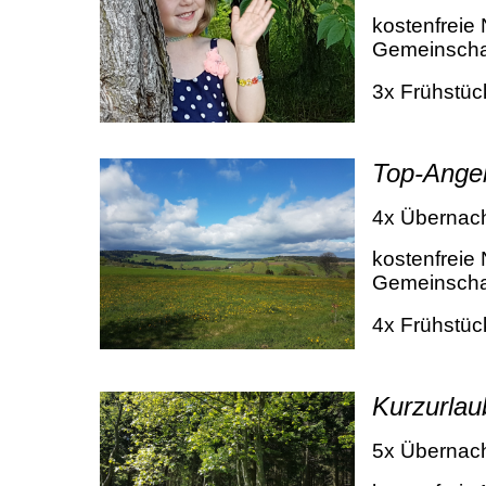
kostenfreie
Gemeinschaf
3x Frühstüc
Top-Ange
4x Übernac
kostenfreie
Gemeinschaf
4x Frühstüc
Kurzurlau
5x Übernac